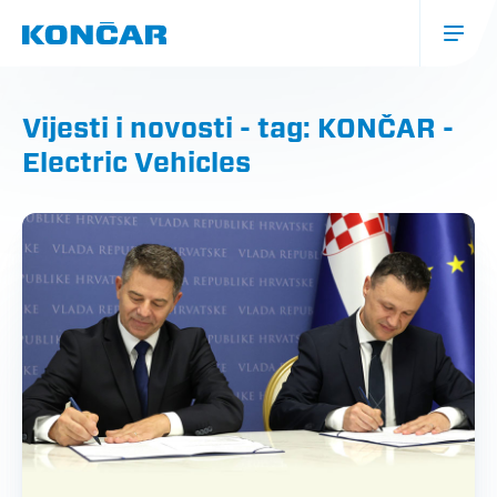
Skoči
na
glavni
sadržaj
Glavna
navigacija
Vijesti i novosti - tag: KONČAR -
(mobile)
Electric Vehicles