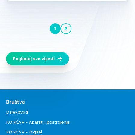
Pagination
1
2
Current
Stranica
Next
page
page
Pogledaj sve vijesti
Društva
Društva
Dalekovod
KONČAR – Aparati i postrojenja
KONČAR – Digital