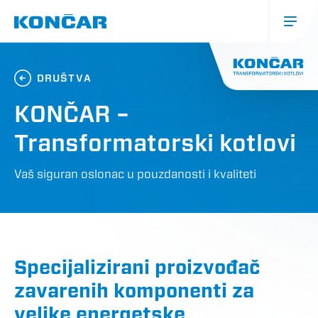
Skoči
na
glavni
sadržaj
Glavna
navigacija
DRUŠTVA
(mobile)
KONČAR –
Transformatorski kotlovi
Vaš siguran oslonac u pouzdanosti i kvaliteti
Specijalizirani proizvođač
zavarenih komponenti za
velike energetske