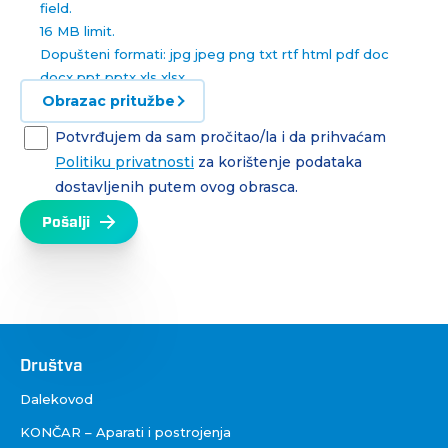
field.
16 MB limit.
Dopušteni formati: jpg jpeg png txt rtf html pdf doc
docx ppt pptx xls xlsx.
Obrazac pritužbe
Potvrđujem da sam pročitao/la i da prihvaćam
Politiku privatnosti
za korištenje podataka
dostavljenih putem ovog obrasca.
Društva
Društva
Dalekovod
KONČAR – Aparati i postrojenja