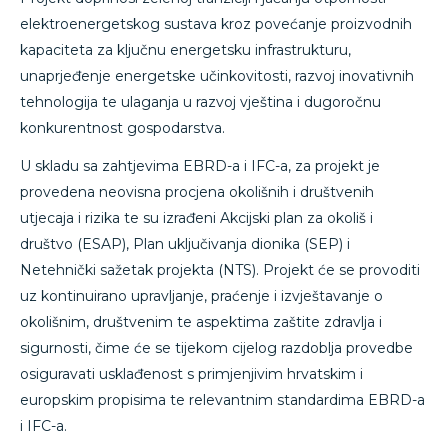
elektroenergetskog sustava kroz povećanje proizvodnih
kapaciteta za ključnu energetsku infrastrukturu,
unaprjeđenje energetske učinkovitosti, razvoj inovativnih
tehnologija te ulaganja u razvoj vještina i dugoročnu
konkurentnost gospodarstva.
U skladu sa zahtjevima EBRD-a i IFC-a, za projekt je
provedena neovisna procjena okolišnih i društvenih
utjecaja i rizika te su izrađeni Akcijski plan za okoliš i
društvo (ESAP), Plan uključivanja dionika (SEP) i
Netehnički sažetak projekta (NTS). Projekt će se provoditi
uz kontinuirano upravljanje, praćenje i izvještavanje o
okolišnim, društvenim te aspektima zaštite zdravlja i
sigurnosti, čime će se tijekom cijelog razdoblja provedbe
osiguravati usklađenost s primjenjivim hrvatskim i
europskim propisima te relevantnim standardima EBRD-a
i IFC-a.