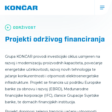
Skoči
na
glavni
sadržaj
Glavna
navigacija
ODRŽIVOST
(mobile)
Projekti održivog financiranja
Grupa KONČAR provodi investicijski ciklus usmjeren na
razvoj i modernizaciju proizvodnih kapaciteta, povećanje
energetske učinkovitosti, razvoj novih tehnologija te
jačanje konkurentnosti i otpornosti elektroenergetske
infrastrukture. Projekt se financira uz podršku Europske
banke za obnovu i razvoj (EBRD), Međunarodne
financijske korporacije (IFC), članice Grupacije Svjetske
banke, te domaćih financijskih institucija.
Projekt doprinosi zelenoj tranziciji i jačanju otpornosti