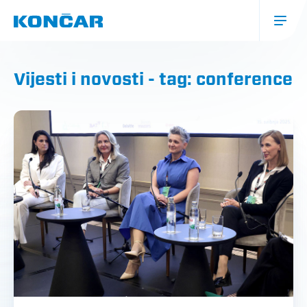
Skoči
na
glavni
sadržaj
Glavna
navigacija
Vijesti i novosti - tag: conference
(mobile)