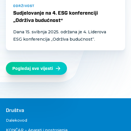
ODRŽIVOST
Sudjelovanje na 4. ESG konferenciji
„Održiva budućnost“
Dana 15. svibnja 2025. održana je 4. Liderova
ESG konferencija „Održiva budućnost“.
Pogledaj sve vijesti
Društva
Društva
Dalekovod
KONČAR – Aparati i postrojenja