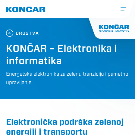
Skoči
na
glavni
sadržaj
Glavna
navigacija
DRUŠTVA
(mobile)
KONČAR – Elektronika i
informatika
Energetska elektronika za zelenu tranziciju i pametno
upravljanje.
Elektronička podrška zelenoj
energiji i transportu