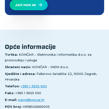
Javi nam se
Opće informacije
Tvrtka:
KONČAR – Elektronika i informatika d.o.o. za
proizvodnju i usluge
Skraćeni naziv:
KONČAR - INEM d.o.o.
Sjedište i adresa:
Fallerovo šetalište 22, 10000 Zagreb,
Hrvatska
Telefon:
+385 1 3655 900
Faks:
+385 1 3655 550
E-mail:
inem@koncar.hr
PDV broj:
HR18545665005