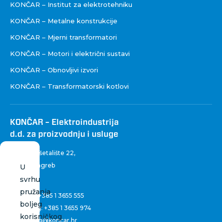
KONČAR – Institut za elektrotehniku
KONČAR – Metalne konstrukcije
KONČAR – Mjerni transformatori
KONČAR – Motori i električni sustavi
KONČAR – Obnovljivi izvori
KONČAR – Transformatorski kotlovi
KONČAR – Elektroindustrija
d.d. za proizvodnju i usluge
Fallerovo šetalište 22
,
10 000 Zagreb
U
Hrvatska
svrhu
pružanja
Centrala:
+385 1 3655 555
boljeg
Marketing:
+385 1 3655 974
korisničkog
marketing@koncar.hr