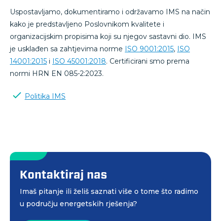
Uspostavljamo, dokumentiramo i održavamo IMS na način
kako je predstavljeno Poslovnikom kvalitete i
organizacijskim propisima koji su njegov sastavni dio. IMS
je usklađen sa zahtjevima norme
ISO 9001:2015
,
ISO
14001:2015
i
ISO 45001:2018
. Certificirani smo prema
normi HRN EN 085-2:2023.
Politika IMS
Kontaktiraj nas
Imaš pitanje ili želiš saznati više o tome što radimo
u području energetskih rješenja?