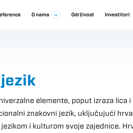
eference
O nama
Održivost
Investitori
ija
jezik
niverzalne elemente, poput izraza lica i
cionalni znakovni jezik, uključujući hrva
s jezikom i kulturom svoje zajednice. Hr