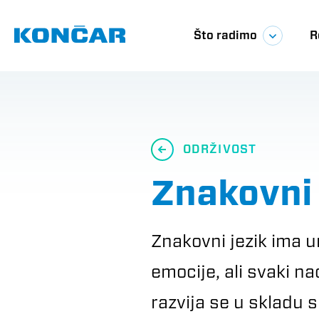
Skoči
Glavna
na
glavni
Što radimo
R
sadržaj
navigac
ODRŽIVOST
Znakovni 
Znakovni jezik ima u
emocije, ali svaki na
razvija se u skladu 