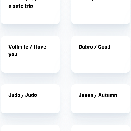
a safe trip
Volim te / I love
Dobro / Good
you
Judo / Judo
Jesen / Autumn