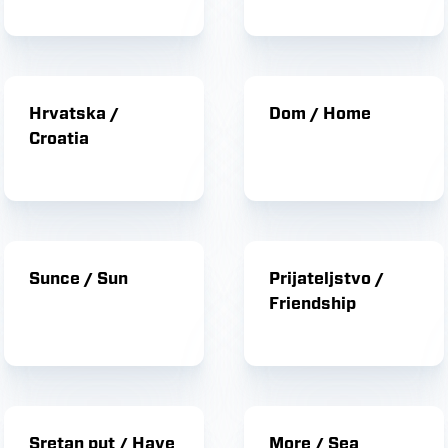
Hrvatska /
Dom / Home
Croatia
Sunce / Sun
Prijateljstvo /
Friendship
Sretan put / Have
More / Sea