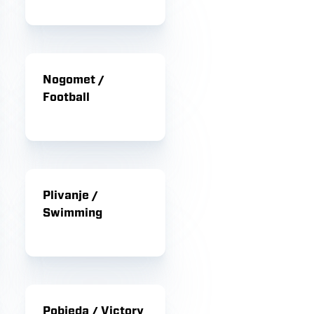
Nogomet /
Football
Plivanje /
Swimming
Pobjeda / Victory