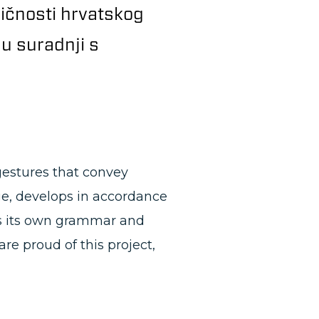
fičnosti hrvatskog
 u suradnji s
gestures that convey
ge, develops in accordance
as its own grammar and
re proud of this project,