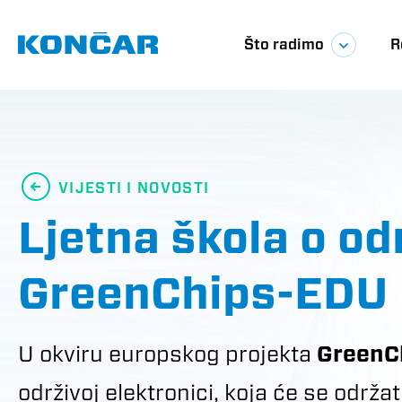
Skoči
Glavna
na
glavni
Što radimo
R
sadržaj
navigac
VIJESTI I NOVOSTI
Ljetna škola o od
GreenChips-EDU
U okviru europskog projekta
GreenC
održivoj elektronici, koja će se održa