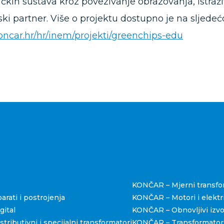
ičkih sustava kroz povezivanje obrazovanja, istr
ski partner. Više o projektu dostupno je na sljedeć
koncar.hr/hr/inem/projekti/greenchips-edu
štva
KONČAR – Mjerni transfo
rati i postrojenja
KONČAR – Motori i elektri
ital
KONČAR – Obnovljivi izvo
ributivni i specijalni transformatori
KONČAR – Transformators