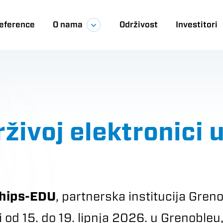
eference
O nama
Održivost
Investitori
ija
rživoj elektronici 
hips-EDU
, partnerska institucija Greno
ti od 15. do 19. lipnja 2026. u Grenoble