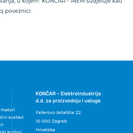
aživanja, u kojem KONČAR - INEM sudjeluje kao
oj poveznici:
KONČAR – Elektroindustrija
d.d. za proizvodnju i usluge
rmatori
Fallerovo šetalište 22
,
čni sustavi
10 000 Zagreb
ri
Hrvatska
ki kotlovi