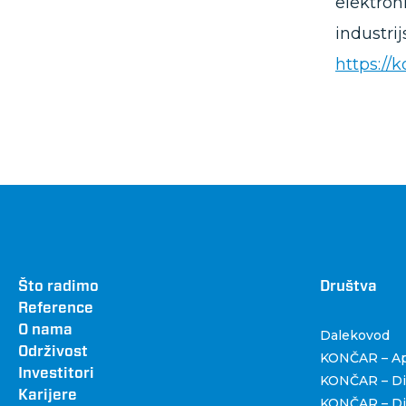
elektron
industrij
https://
Footer
Što radimo
Dru
Društva
Reference
O nama
Dalekovod
Održivost
KONČAR – Apa
Investitori
KONČAR – Dig
Karijere
KONČAR – Dist