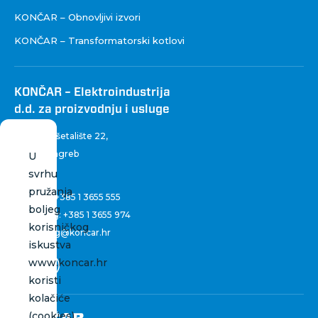
KONČAR – Obnovljivi izvori
KONČAR – Transformatorski kotlovi
KONČAR – Elektroindustrija
d.d. za proizvodnju i usluge
Fallerovo šetalište 22
,
10 000 Zagreb
U
Hrvatska
svrhu
pružanja
Centrala:
+385 1 3655 555
boljeg
Marketing:
+385 1 3655 974
korisničkog
marketing@koncar.hr
iskustva
www.koncar.hr
koristi
kolačiće
(cookies).