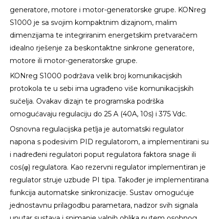
generatore, motore i motor-generatorske grupe. KONreg
S1000 je sa svojim kompaktnim dizajnom, malim
dimenzijama te integriranim energetskim pretvaračem
idealno rješenje za beskontaktne sinkrone generatore,
motore ili motor-generatorske grupe.
KONreg S1000 podržava velik broj komunikacijskih
protokola te u sebi ima ugrađeno više komunikacijskih
sučelja. Ovakav dizajn te programska podrška
omogućavaju regulaciju do 25 A (40A, 10s) i 375 Vdc.
Osnovna regulacijska petlja je automatski regulator
napona s podesivim PID regulatorom, a implementirani su
i nadređeni regulatori poput regulatora faktora snage ili
cos(φ) regulatora. Kao rezervni regulator implementiran je
regulator struje uzbude PI tipa. Također je implementirana
funkcija automatske sinkronizacije. Sustav omogućuje
jednostavnu prilagodbu parametara, nadzor svih signala
unutar sustava i snimanje valnih oblika putem osobnog