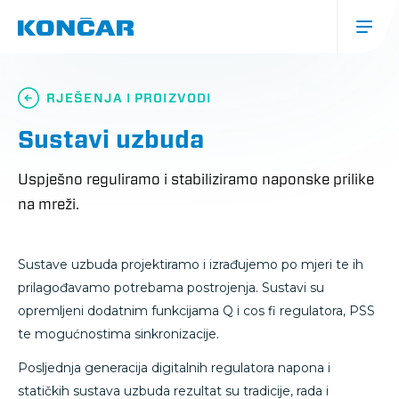
Skoči
na
glavni
sadržaj
Glavna
navigacija
RJEŠENJA I PROIZVODI
(mobile)
Sustavi uzbuda
Uspješno reguliramo i stabiliziramo naponske prilike
na mreži.
Sustave uzbuda projektiramo i izrađujemo po mjeri te ih
prilagođavamo potrebama postrojenja. Sustavi su
opremljeni dodatnim funkcijama Q i cos fi regulatora, PSS
te mogućnostima sinkronizacije.
Posljednja generacija digitalnih regulatora napona i
statičkih sustava uzbuda rezultat su tradicije, rada i