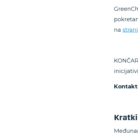
GreenChi
pokretan
na
stran
KONČAR –
inicijativ
Kontakt
Kratki
Međunaro