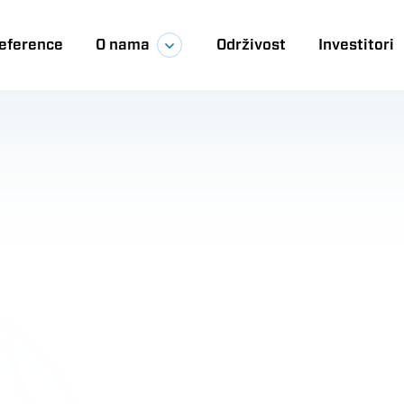
eference
O nama
Održivost
Investitori
ija