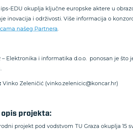
ps-EDU okuplja ključne europske aktere u obrazova
je inovacija i održivosti. Više informacija o konzo
icama našeg Partnera
.
 Elektronika i informatika d.o.o. ponosan je što je
i.
:
Vinko Zeleničić (vinko.zelenicic@koncar.hr)
 opis projekta:
dni projekt pod vodstvom TU Graza okuplja 15 sveučil