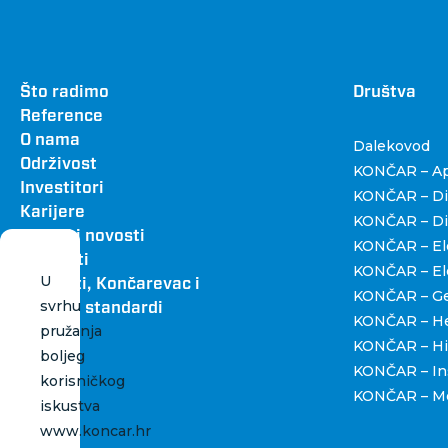
Footer
Što radimo
Dru
Društva
Reference
O nama
Dalekovod
Održivost
KONČAR – Apa
Investitori
KONČAR – Dig
Karijere
KONČAR – Dist
Vijesti i novosti
KONČAR – Ele
Kontakti
KONČAR – Ele
U
Katalozi, Končarevac i
KONČAR – Gen
svrhu
grafički standardi
KONČAR – H
pružanja
KONČAR – Hi
boljeg
KONČAR – Ins
korisničkog
KONČAR – Me
iskustva
www.koncar.hr