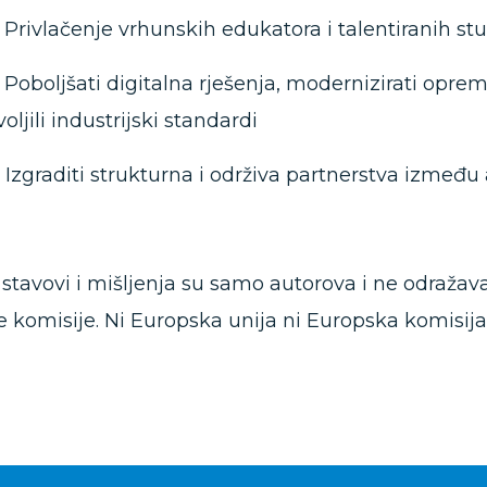
2: Privlačenje vrhunskih edukatora i talentiranih s
3: Poboljšati digitalna rješenja, modernizirati opre
oljili industrijski standardi
4: Izgraditi strukturna i održiva partnerstva izmeđ
 stavovi i mišljenja su samo autorova i ne odražava
 komisije. Ni Europska unija ni Europska komisij