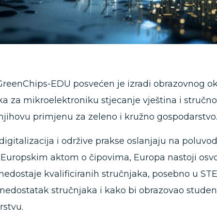
GreenChips-EDU posvećen je izradi obrazovnog okvi
ka za mikroelektroniku stjecanje vještina i stručno
 njihovu primjenu za zeleno i kružno gospodarstvo
digitalizacija i održive prakse oslanjaju na poluvod
 Europskim aktom o čipovima, Europa nastoji osvoj
o nedostaje kvalificiranih stručnjaka, posebno u S
nedostatak stručnjaka i kako bi obrazovao stude
stvu.