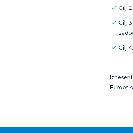
Cilj 
Cilj 
zadov
Cilj 
Izneseni
Europske