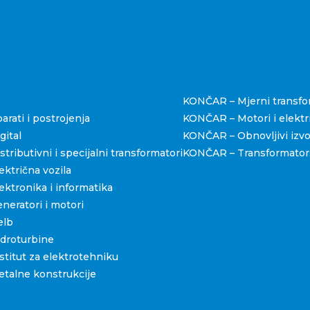
štva
KONČAR – Mjerni transfo
rati i postrojenja
KONČAR – Motori i elektri
ital
KONČAR – Obnovljivi izvo
ributivni i specijalni transformatori
KONČAR – Transformators
ktrična vozila
ktronika i informatika
eratori i motori
elb
droturbine
titut za elektrotehniku
talne konstrukcije