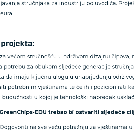
javanja stručnjaka za industriju poluvodiča. Projek
 eura.
i projekta:
za većom stručnošću u održivom dizajnu čipova, n
 potrebu za obukom sljedeće generacije stručnjak
a da imaju ključnu ulogu u unaprjeđenju održivo
iti potrebnim vještinama te će ih i pozicionirati 
oj budućnosti u kojoj je tehnološki napredak uskla
GreenChips-EDU trebao bi ostvariti sljedeće cil
1: Odgovoriti na sve veću potražnju za vještinama u 