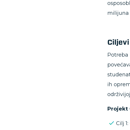
osposobl
milijuna
Ciljev
Potreba 
povećava
studenat
ih oprem
održivij
Projekt 
Cilj 