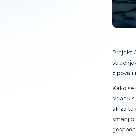
Projekt 
stručnja
čipova i
Kako se 
skladu s
ali za t
smanjio 
gospodar