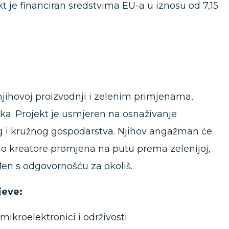
t je financiran sredstvima EU-a u iznosu od 7,15
jihovoj proizvodnji i zelenim primjenama,
a. Projekt je usmjeren na osnaživanje
g i kružnog gospodarstva. Njihov angažman će
kao kreatore promjena na putu prema zelenijoj,
đen s odgovornošću za okoliš.
jeve:
mikroelektronici i održivosti