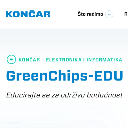
Skoči
Glavna
na
glavni
Što radimo
R
sadržaj
navigac
KONČAR – ELEKTRONIKA I INFORMATIKA
GreenChips-EDU
Educirajte se za održivu budućnost