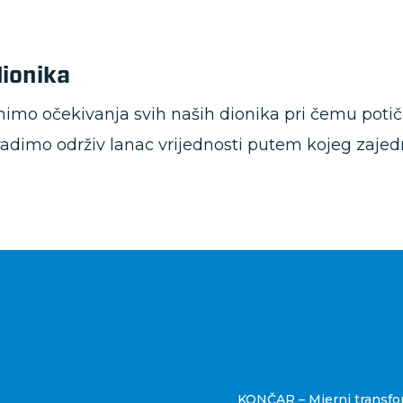
dionika
nimo očekivanja svih naših dionika pri čemu poti
adimo održiv lanac vrijednosti putem kojeg zajed
štva
KONČAR – Mjerni transfo