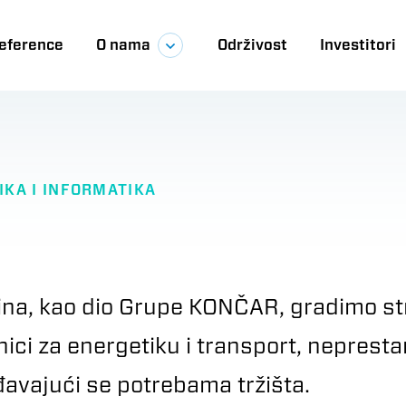
eference
O nama
Održivost
Investitori
ija
IKA I INFORMATIKA
na, kao dio Grupe KONČAR, gradimo stru
nici za energetiku i transport, nepresta
ođavajući se potrebama tržišta.