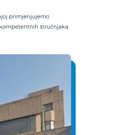
kojoj primjenjujemo
i kompetentnih stručnjaka