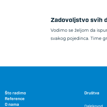
Zadovoljstvo svih 
Vodimo se željom da ispu
svakog pojedinca. Time gr
Footer
Što radimo
Dru
Društva
Reference
O nama
Dalekovod