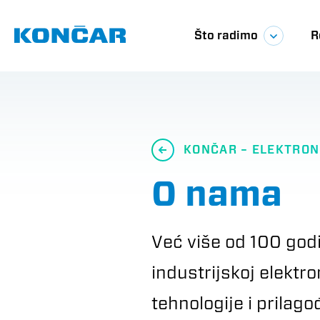
Skoči
Glavna
na
glavni
Što radimo
R
sadržaj
navigac
KONČAR – ELEKTRON
O nama
Već više od 100 godi
industrijskoj elektro
tehnologije i prilag