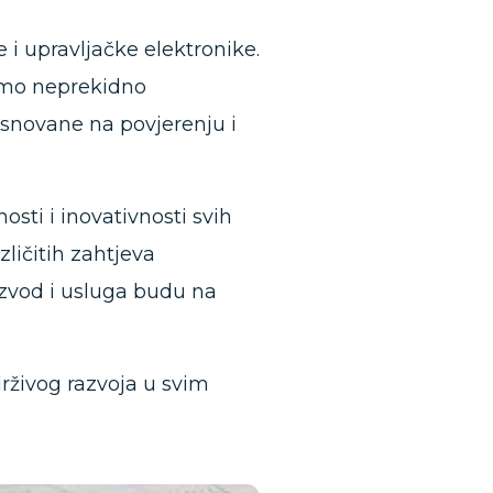
 i upravljačke elektronike.
smo neprekidno
asnovane na povjerenju i
sti i inovativnosti svih
ličitih zahtjeva
oizvod i usluga budu na
drživog razvoja u svim