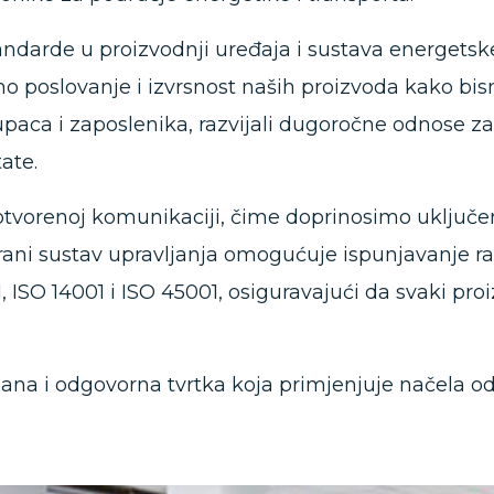
tandarde u proizvodnji uređaja i sustava energetske
o poslovanje i izvrsnost naših proizvoda kako bi
paca i zaposlenika, razvijali dugoročne odnose z
ate.
otvorenoj komunikaciji, čime doprinosimo uključeno
irani sustav upravljanja omogućuje ispunjavanje raz
, ISO 14001 i ISO 45001, osiguravajući da svaki pr
dana i odgovorna tvrtka koja primjenjuje načela o