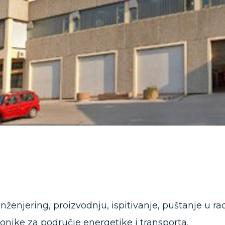
ženjering, proizvodnju, ispitivanje, puštanje u rad
ronike za područje energetike i transporta.