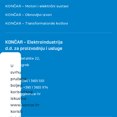
KONČAR – Motori i električni sustavi
KONČAR – Obnovljivi izvori
KONČAR – Transformatorski kotlovi
KONČAR – Elektroindustrija
d.d. za proizvodnju i usluge
Fallerovo šetalište 22
,
10 000 Zagreb
U
Hrvatska
svrhu
pružanja
Centrala:
+385 1 3655 555
boljeg
Marketing:
+385 1 3655 974
korisničkog
marketing@koncar.hr
iskustva
www.koncar.hr
koristi