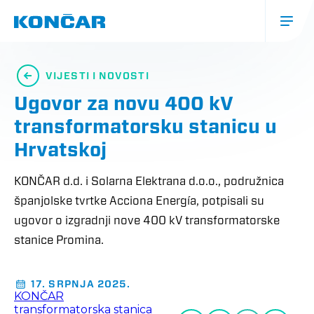
Skoči
na
glavni
sadržaj
Glavna
navigacija
VIJESTI I NOVOSTI
(mobile)
Ugovor za novu 400 kV
transformatorsku stanicu u
Hrvatskoj
KONČAR d.d. i Solarna Elektrana d.o.o., podružnica
španjolske tvrtke Acciona Energía, potpisali su
ugovor o izgradnji nove 400 kV transformatorske
stanice Promina.
17. SRPNJA 2025.
KONČAR
transformatorska stanica