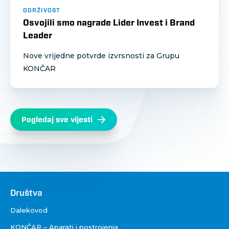
ODRŽIVOST
Osvojili smo nagrade Lider Invest i Brand
Leader
Nove vrijedne potvrde izvrsnosti za Grupu
KONČAR
Pogledaj sve vijesti
Društva
Društva
Dalekovod
KONČAR – Aparati i postrojenja