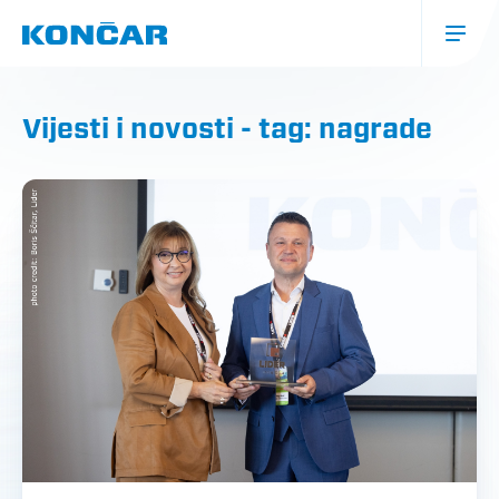
Skoči
na
glavni
sadržaj
Glavna
navigacija
Vijesti i novosti - tag: nagrade
(mobile)