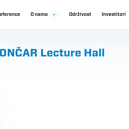
eference
O nama
Održivost
Investitori
ija
: KONČAR Lecture Hall