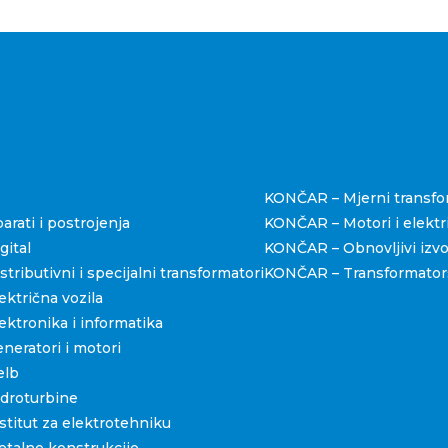
štva
KONČAR – Mjerni transfo
rati i postrojenja
KONČAR – Motori i elektri
ital
KONČAR – Obnovljivi izvo
ributivni i specijalni transformatori
KONČAR – Transformators
ktrična vozila
ktronika i informatika
eratori i motori
elb
droturbine
titut za elektrotehniku