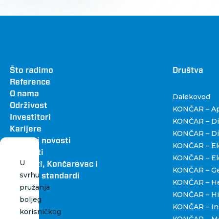
Footer
Što radimo
Dru
Društva
Reference
O nama
Dalekovod
Održivost
KONČAR – Apa
Investitori
KONČAR – Dig
Karijere
KONČAR – Dist
Vijesti i novosti
KONČAR – Ele
Kontakti
KONČAR – Ele
U
Katalozi, Končarevac i
KONČAR – Gen
svrhu
grafički standardi
KONČAR – H
pružanja
KONČAR – Hi
boljeg
KONČAR – Ins
korisničkog