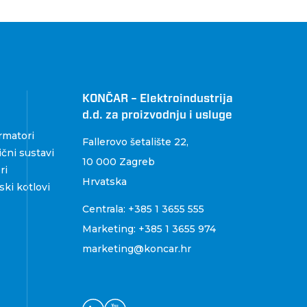
KONČAR – Elektroindustrija
d.d. za proizvodnju i usluge
rmatori
Fallerovo šetalište 22
,
čni sustavi
10 000 Zagreb
ri
Hrvatska
ki kotlovi
Centrala:
+385 1 3655 555
Marketing:
+385 1 3655 974
marketing@koncar.hr