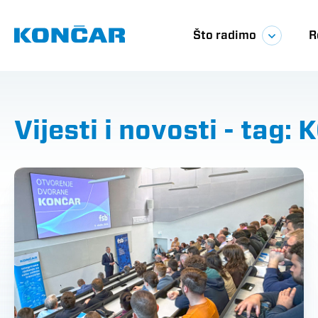
Skoči
Glavna
na
glavni
Što radimo
R
sadržaj
navigac
Vijesti i novosti - tag