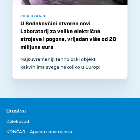
POSLOVANJE
U Bedekovčini otvoren novi
Laboratorij za velike električne
strojeve i pogone, vrijedan više od 20
milijuna eura
Najsuvremeniji tehnološki objekt
kakvih ima svega nekoliko u Europi
Društva
Društva
Dalekovod
KONČAR – Aparati i postrojenja