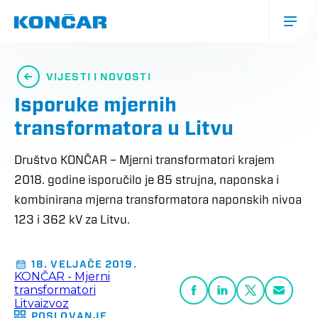
Skoči
na
glavni
sadržaj
Glavna
navigacija
VIJESTI I NOVOSTI
(mobile)
Isporuke mjernih
transformatora u Litvu
Društvo KONČAR – Mjerni transformatori krajem
2018. godine isporučilo je 85 strujna, naponska i
kombinirana mjerna transformatora naponskih nivoa
123 i 362 kV za Litvu.
18. VELJAČE 2019.
KONČAR - Mjerni
transformatori
Litva
izvoz
POSLOVANJE