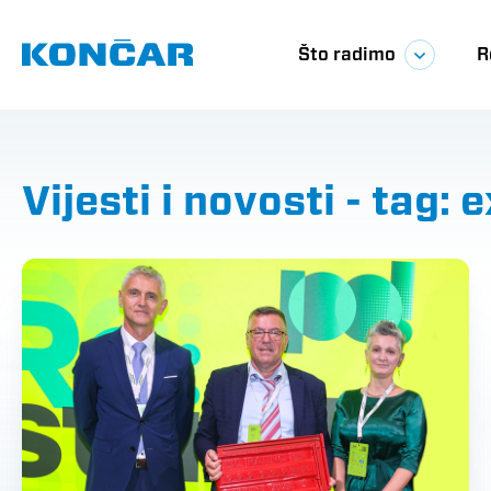
Skoči
Glavna
na
glavni
Što radimo
R
sadržaj
navigac
Vijesti i novosti - tag: