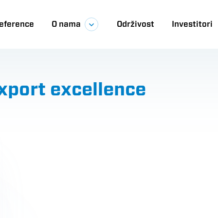
eference
O nama
Održivost
Investitori
ija
 export excellence