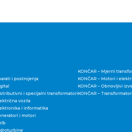
štva
KONČAR – Mjerni transfo
rati i postrojenja
KONČAR – Motori i elektri
ital
KONČAR – Obnovljivi izvo
ributivni i specijalni transformatori
KONČAR – Transformators
ktrična vozila
ktronika i informatika
eratori i motori
elb
droturbine