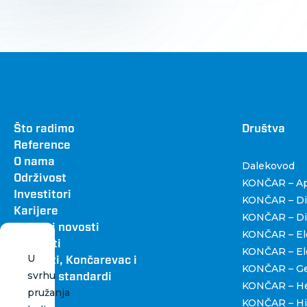
Footer
Što radimo
Dru
Društva
Reference
O nama
Dalekovod
Održivost
KONČAR – Apa
Investitori
KONČAR – Dig
Karijere
KONČAR – Dist
Vijesti i novosti
KONČAR – Ele
Kontakti
KONČAR – Ele
U
Katalozi, Končarevac i
KONČAR – Gen
svrhu
grafički standardi
KONČAR – H
pružanja
KONČAR – Hi