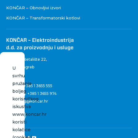
KONČAR – Obnovljivi izvori
KONČAR – Transformatorski kotlovi
KONČAR – Elektroindustrija
d.d. za proizvodnju i usluge
Fallerovo šetalište 22
,
10 000 Zagreb
U
Hrvatska
svrhu
pružanja
Centrala:
+385 1 3655 555
boljeg
Marketing:
+385 1 3655 974
korisničkog
marketing@koncar.hr
iskustva
www.koncar.hr
koristi
kolačiće
(cookies).