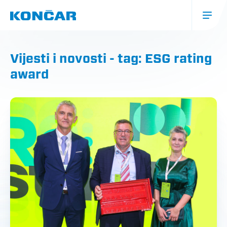
Skoči
na
glavni
sadržaj
Glavna
navigacija
Vijesti i novosti - tag: ESG rating
(mobile)
award