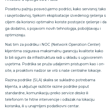
Posebnu pažnju posvećujemo podršci, kako servisnoj tako
i savjetodavnoj, tijekom eksploatacije izvedenog rješenja s
ciljem da korisnici optimalno koriste postojeće rješenje i da
ga dodatno, s pojavom novih tehnologija, poboljšavaju i
optimiziraju.
Naš tim za podršku i NOC (N
etwork Operation Center
)
klijentima osigurava maksimalnu garanciju kvalitete kako
bi bili sigurni da infrastruktura radi u skladu s ugovorenim
uvjetima. Podrška se pruža udaljenim pristupom kao i
on-
site
, a proaktivni nadzor se vrši s naše centralne lokacije.
Razina podrške (SLA) skalira se sukladno potrebama
klijenta, a uključuje različite razine podrške poput
standardne, komunikaciju preko
service deska
ili
telefonom te hitne intervencije i odlazak na lokaciju
korisnika, ili u unajmljeni podatkovni centar.