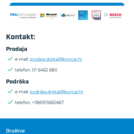
Kontakt:
Prodaja
e-mail:
prodaja.digital@koncar.hr
telefon: 01 6462 680
Podrška
e-mail:
podrska.digital@koncar.hr
telefon: +385913650667
Društva
Društva