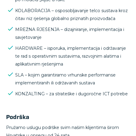
KOLABORACIJA – osposobljavanje telco sustava kroz
čitav niz rješenja globalno priznatih proizvođača
MREŽNA RJEŠENJA – dizajniranje, implementacija i
savjetovanje
HARDWARE – isporuka, implementacija i održavanje
te rad s operativnim sustavima, razvojnim alatima i
aplikativnim rješenjima
SLA – kojim garantiramo vrhunske performanse
implementiranih ili održavanih sustava
KONZALTING – za strateške i dugoročne ICT potrebe
Podrška
Pružamo uslugu podrške svim našim klijentima širom
Hrvatske u opsegu od 24 sata.