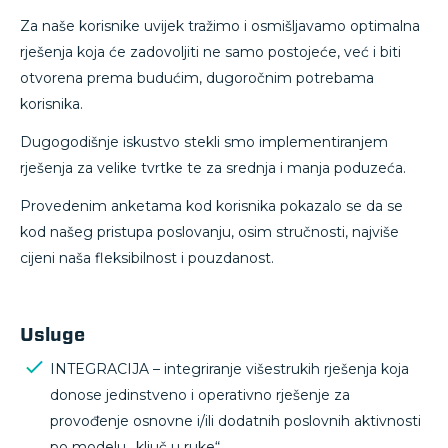
Za naše korisnike uvijek tražimo i osmišljavamo optimalna
rješenja koja će zadovoljiti ne samo postojeće, već i biti
otvorena prema budućim, dugoročnim potrebama
korisnika.
Dugogodišnje iskustvo stekli smo implementiranjem
rješenja za velike tvrtke te za srednja i manja poduzeća.
Provedenim anketama kod korisnika pokazalo se da se
kod našeg pristupa poslovanju, osim stručnosti, najviše
cijeni naša fleksibilnost i pouzdanost.
Usluge
INTEGRACIJA – integriranje višestrukih rješenja koja
donose jedinstveno i operativno rješenje za
provođenje osnovne i/ili dodatnih poslovnih aktivnosti
po modelu „ključ u ruke“