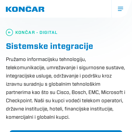
Skoči
na
glavni
sadržaj
Glavna
navigacija
KONČAR - DIGITAL
(mobile)
Sistemske integracije
Pružamo informacijsku tehnologiju,
telekomunikacije, umrežavanje i sigurnosne sustave,
integracijske usluge, održavanje i podršku kroz
izravnu suradnju s globalnim tehnološkim
partnerima kao što su Cisco, Bosch, EMC, Microsoft i
Checkpoint. Naši su kupci vodeći telekom operatori,
državne institucije, hoteli, financijske institucije,
komercijalni i globalni kupci.