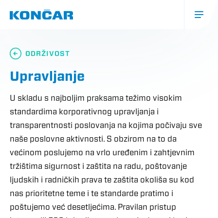
Skoči
na
glavni
sadržaj
Glavna
navigacija
ODRŽIVOST
(mobile)
Upravljanje
U skladu s najboljim praksama težimo visokim
standardima korporativnog upravljanja i
transparentnosti poslovanja na kojima počivaju sve
naše poslovne aktivnosti. S obzirom na to da
većinom poslujemo na vrlo uređenim i zahtjevnim
tržištima sigurnost i zaštita na radu, poštovanje
ljudskih i radničkih prava te zaštita okoliša su kod
nas prioritetne teme i te standarde pratimo i
poštujemo već desetljećima. Pravilan pristup