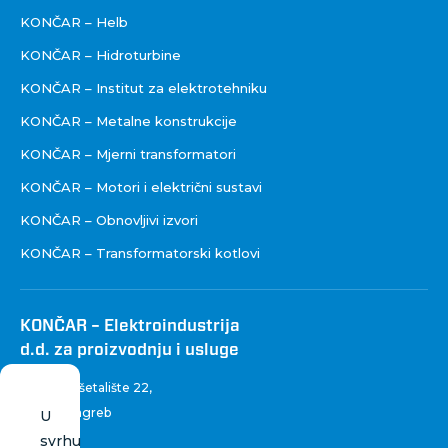
KONČAR – Helb
KONČAR – Hidroturbine
KONČAR – Institut za elektrotehniku
KONČAR – Metalne konstrukcije
KONČAR – Mjerni transformatori
KONČAR – Motori i električni sustavi
KONČAR – Obnovljivi izvori
KONČAR – Transformatorski kotlovi
KONČAR – Elektroindustrija
d.d. za proizvodnju i usluge
Fallerovo šetalište 22
,
10 000 Zagreb
U
Hrvatska
svrhu