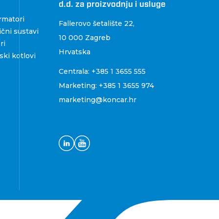
d.d. za proizvodnju i usluge
rmatori
Fallerovo šetalište 22
,
čni sustavi
10 000 Zagreb
ri
Hrvatska
ki kotlovi
Centrala:
+385 1 3655 555
Marketing:
+385 1 3655 974
marketing@koncar.hr