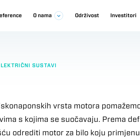
eference
O nama
Održivost
Investitori
ija
ELEKTRIČNI SUSTAVI
iskonaponskih vrsta motora pomažem
ima s kojima se suočavaju. Prema defin
 odrediti motor za bilo koju primjenu 