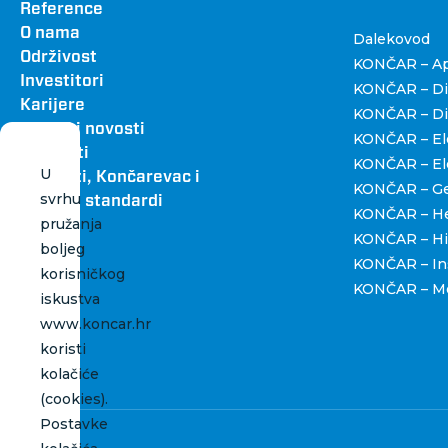
Footer
Dru
Reference
O nama
Dalekovod
Održivost
KONČAR – Apa
Investitori
KONČAR – Dig
Karijere
KONČAR – Dist
Vijesti i novosti
KONČAR – Ele
Kontakti
KONČAR – Ele
U
Katalozi, Končarevac i
KONČAR – Gen
svrhu
grafički standardi
KONČAR – H
pružanja
KONČAR – Hi
boljeg
KONČAR – Ins
korisničkog
KONČAR – Me
iskustva
www.koncar.hr
koristi
kolačiće
(cookies).
Postavke