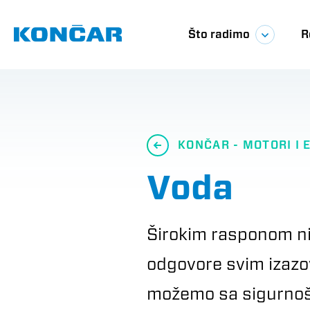
Skoči
Glavna
na
glavni
Što radimo
R
sadržaj
navigac
KONČAR - MOTORI I 
Voda
Širokim rasponom n
odgovore svim izazov
možemo sa sigurnošću