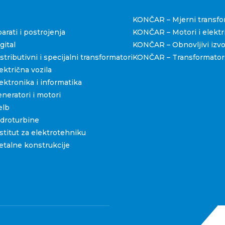
štva
KONČAR – Mjerni transfo
rati i postrojenja
KONČAR – Motori i elektri
ital
KONČAR – Obnovljivi izvo
ributivni i specijalni transformatori
KONČAR – Transformators
ktrična vozila
ktronika i informatika
eratori i motori
elb
droturbine
titut za elektrotehniku
talne konstrukcije