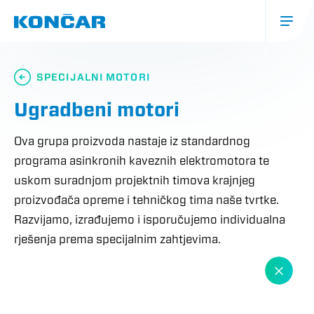
Skoči
na
glavni
sadržaj
Glavna
navigacija
SPECIJALNI MOTORI
(mobile)
Ugradbeni motori
Ova grupa proizvoda nastaje iz standardnog
programa asinkronih kaveznih elektromotora te
uskom suradnjom projektnih timova krajnjeg
proizvođača opreme i tehničkog tima naše tvrtke.
Razvijamo, izrađujemo i isporučujemo individualna
rješenja prema specijalnim zahtjevima.