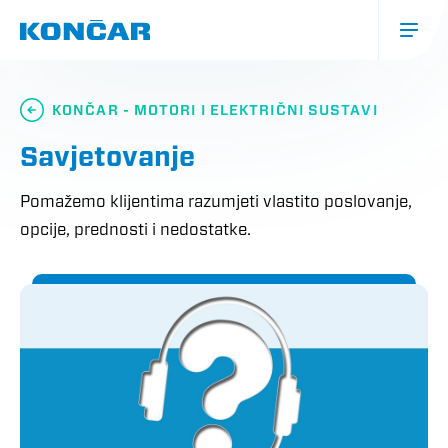
Skoči
na
glavni
sadržaj
Glavna
navigacija
KONČAR - MOTORI I ELEKTRIČNI SUSTAVI
(mobile)
Savjetovanje
Pomažemo klijentima razumjeti vlastito poslovanje,
opcije, prednosti i nedostatke.