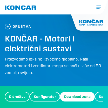
Skoči
na
glavni
sadržaj
Glavna
navigacija
DRUŠTVA
(mobile)
KONČAR - Motori i
električni sustavi
Proizvodimo lokalno, izvozimo globalno. Naši
elektromotori i ventilatori mogu se naći u više od 50
zemalja svijeta.
MES
O društvu
Konfigurator
Download zona
Kalku
Menu