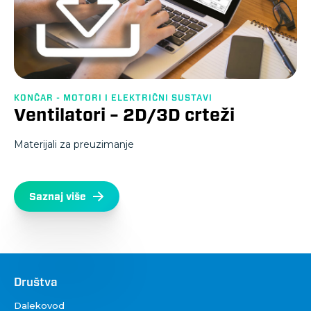
KONČAR - MOTORI I ELEKTRIČNI SUSTAVI
Ventilatori – 2D/3D crteži
Materijali za preuzimanje
Saznaj više
Društva
Društva
Dalekovod