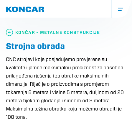
Skoči
na
glavni
sadržaj
Glavna
navigacija
KONČAR – METALNE KONSTRUKCIJE
(mobile)
Strojna obrada
CNC strojevi koje posjedujemo provjerene su
kvalitete i jamče maksimalnu preciznost za posebna
prilagođena rješenja i za obratke maksimalnih
dimenzija. Riječ je o proizvodima s promjerom
tokarenja 8 metara i visine 5 metara, duljinom od 20
metara tijekom glodanja i širinom od 8 metara.
Maksimalna težina obratka koju možemo obraditi je
100 tona.