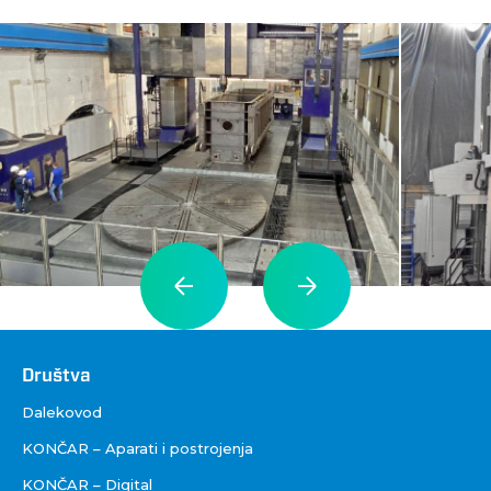
Društva
Društva
Dalekovod
KONČAR – Aparati i postrojenja
KONČAR – Digital