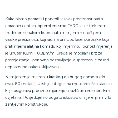
Kako bismo popratili i potvrdili visoku preciznost naših
obradnih centara, opremljeni smo FARO laser trekerom,
trodimenzionalnim koordinatnim mjernim uređajem
visoke preciznosti, koji radi na principu laserske zrake koja
prati mjerni alat na komadu koji mjerimo. Točnost mjerenja
je unutar 16µm + 0,8µm/m. Uređaj je mobilan i brz za
premještanje i ponovno postavljanje, a spreman je za rad
neposredno nakon uključivanja.
Namijenjen je mjerenju kratkog do dugog dometa (do
max. 80 metara). U isti je integrirana meteorološka stanica
koja osigurava precizno mjerenje u različitim vremenskim
uvjetima. Posjedujemo bogato iskustvo u mjerenjima vrlo
zahtjevnih konstrukcija.