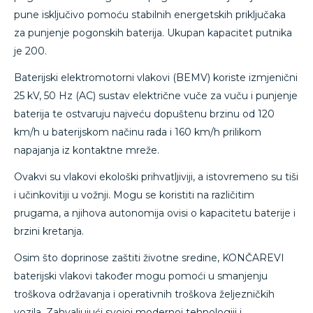
pune isključivo pomoću stabilnih energetskih priključaka
za punjenje pogonskih baterija. Ukupan kapacitet putnika
je 200.
Baterijski elektromotorni vlakovi (BEMV) koriste izmjenični
25 kV, 50 Hz (AC) sustav električne vuče za vuču i punjenje
baterija te ostvaruju najveću dopuštenu brzinu od 120
km/h u baterijskom načinu rada i 160 km/h prilikom
napajanja iz kontaktne mreže.
Ovakvi su vlakovi ekološki prihvatljiviji, a istovremeno su tiši
i učinkovitiji u vožnji. Mogu se koristiti na različitim
prugama, a njihova autonomija ovisi o kapacitetu baterije i
brzini kretanja.
Osim što doprinose zaštiti životne sredine, KONČAREVI
baterijski vlakovi također mogu pomoći u smanjenju
troškova održavanja i operativnih troškova željezničkih
vozila. Zahvaljujući svojoj modernoj tehnologiji i