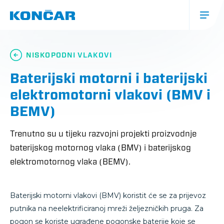
Skoči
na
glavni
sadržaj
Glavna
navigacija
NISKOPODNI VLAKOVI
(mobile)
Baterijski motorni i baterijski
elektromotorni vlakovi (BMV i
BEMV)
Trenutno su u tijeku razvojni projekti proizvodnje
baterijskog motornog vlaka (BMV) i baterijskog
elektromotornog vlaka (BEMV).
Baterijski motorni vlakovi (BMV) koristit će se za prijevoz
putnika na neelektrificiranoj mreži željezničkih pruga. Za
pogon se koriste ugrađene pogonske baterije koje se