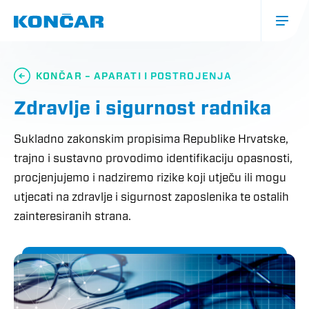
Skoči
na
glavni
sadržaj
Glavna
navigacija
KONČAR – APARATI I POSTROJENJA
(mobile)
Zdravlje i sigurnost radnika
Sukladno zakonskim propisima Republike Hrvatske,
trajno i sustavno provodimo identifikaciju opasnosti,
procjenjujemo i nadziremo rizike koji utječu ili mogu
utjecati na zdravlje i sigurnost zaposlenika te ostalih
zainteresiranih strana.