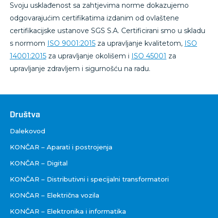
Svoju usklađenost sa zahtjevima norme dokazujemo
odgovarajućim certifikatima izdanim od ovlaštene
certifikacijske ustanove SGS S.A. Certificirani smo u skladu
s normom
ISO 9001:2015
za upravljanje kvalitetom,
ISO
14001:2015
za upravljanje okolišem i
ISO 45001
za
upravljanje zdravljem i sigurnošću na radu.
Društva
Društva
Dalekovod
KONČAR – Aparati i postrojenja
KONČAR – Digital
KONČAR – Distributivni i specijalni transformatori
KONČAR – Električna vozila
KONČAR – Elektronika i informatika