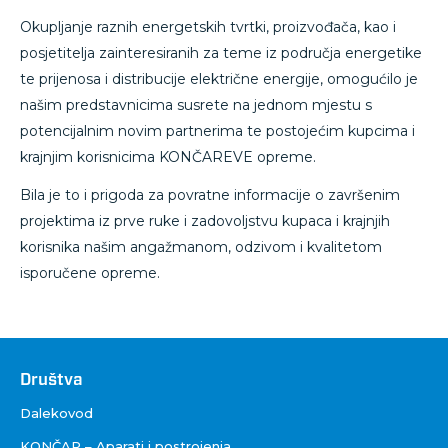
Okupljanje raznih energetskih tvrtki, proizvođača, kao i
posjetitelja zainteresiranih za teme iz područja energetike
te prijenosa i distribucije električne energije, omogućilo je
našim predstavnicima susrete na jednom mjestu s
potencijalnim novim partnerima te postojećim kupcima i
krajnjim korisnicima KONČAREVE opreme.
Bila je to i prigoda za povratne informacije o završenim
projektima iz prve ruke i zadovoljstvu kupaca i krajnjih
korisnika našim angažmanom, odzivom i kvalitetom
isporučene opreme.
Društva
Društva
Dalekovod
KONČAR – Aparati i postrojenja