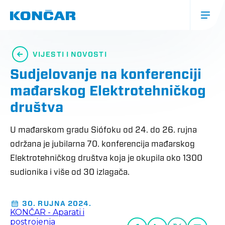
Skoči
na
glavni
sadržaj
Glavna
navigacija
VIJESTI I NOVOSTI
(mobile)
Sudjelovanje na konferenciji
mađarskog Elektrotehničkog
društva
U mađarskom gradu Siófoku od 24. do 26. rujna
održana je jubilarna 70. konferencija mađarskog
Elektrotehničkog društva koja je okupila oko 1300
sudionika i više od 30 izlagača.
30. RUJNA 2024.
KONČAR - Aparati i
postrojenja