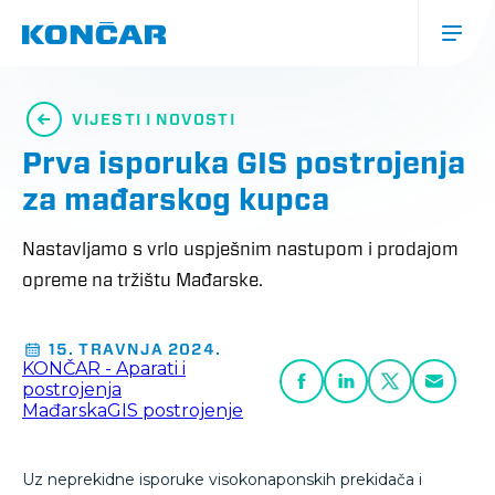
Skoči
na
glavni
sadržaj
Glavna
navigacija
VIJESTI I NOVOSTI
(mobile)
Prva isporuka GIS postrojenja
za mađarskog kupca
Nastavljamo s vrlo uspješnim nastupom i prodajom
opreme na tržištu Mađarske.
15. TRAVNJA 2024.
KONČAR - Aparati i
postrojenja
Mađarska
GIS postrojenje
Uz neprekidne isporuke visokonaponskih prekidača i