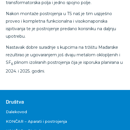
transformatorska polja i jedno spojno polje.
Nakon montaže postrojenja u TS naš je tim uspješno
proveo i kompletna funkcionalna i visokonaponska
ispitivanja te je postrojenje predano korisniku na daljnju
upotrebu.
Nastavak dobre suradnje s kupcima na tržištu Mađarske
rezultirao je ugovaranjem još dvaju metalom oklopljenih i
SF
plinom izoliranih postrojenja čija je isporuka planirana u
6
2024. i 2025. godini.
Društva
Društva
Dalekovod
KONČAR – Aparati i postrojenja