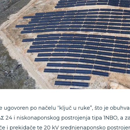
je ugovoren po načelu “ključ u ruke”, što je obuh
Σ 24 i niskonaponskog postrojenja tipa 1NBO, a z
ače i prekidače te 20 kV srednjenaponsko postrojen