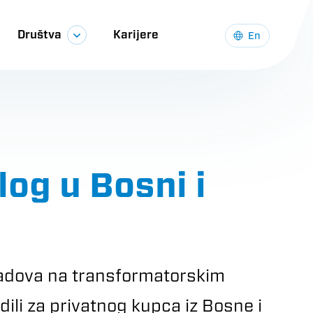
Društva
Karijere
En
log u Bosni i
radova na transformatorskim
li za privatnog kupca iz Bosne i