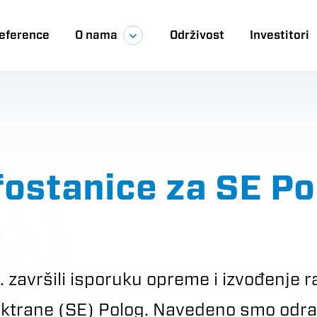
eference
O nama
Održivost
Investitori
ija
fostanice za SE Po
završili isporuku opreme i izvođenje 
ktrane (SE) Polog. Navedeno smo odradi