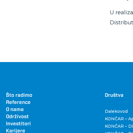
U realiz
Distribu
Footer
Što radimo
Dru
Društva
Reference
O nama
Dalekovod
Održivost
KONČAR – Apa
Investitori
KONČAR – Dig
Karijere