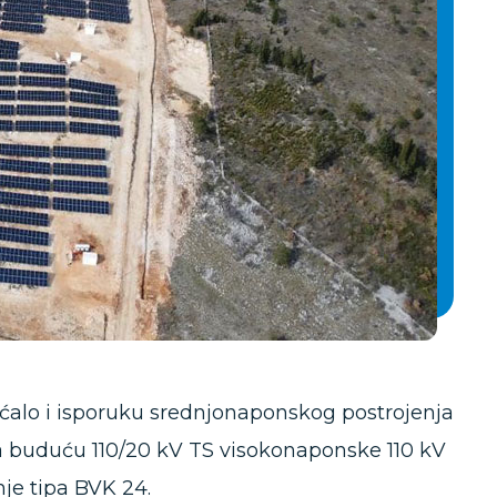
vaćalo i isporuku srednjonaponskog postrojenja
a buduću 110/20 kV TS visokonaponske 110 kV
je tipa BVK 24.