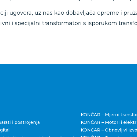
aciji ugovora, uz nas kao dobavljača opreme i pruž
tivni i specijalni transformatori s isporukom transf
štva
KONČAR – Mjerni transfo
rati i postrojenja
KONČAR – Motori i elektri
ital
KONČAR – Obnovljivi izvo