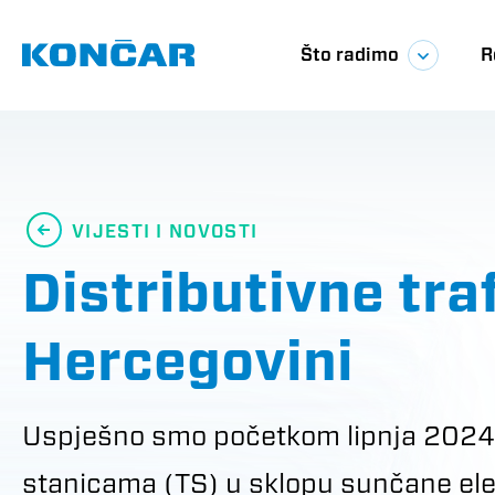
Skoči
Glavna
na
glavni
Što radimo
R
sadržaj
navigac
VIJESTI I NOVOSTI
Distributivne tra
Hercegovini
Uspješno smo početkom lipnja 2024. 
stanicama (TS) u sklopu sunčane ele