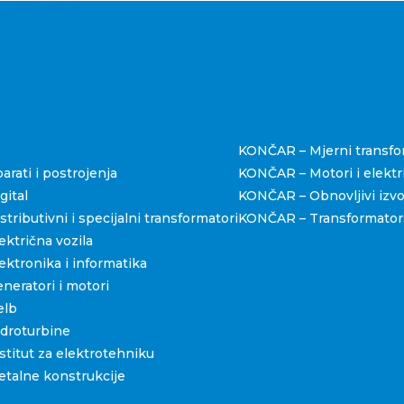
štva
KONČAR – Mjerni transfo
rati i postrojenja
KONČAR – Motori i elektri
ital
KONČAR – Obnovljivi izvo
ributivni i specijalni transformatori
KONČAR – Transformators
ktrična vozila
ktronika i informatika
eratori i motori
elb
droturbine
titut za elektrotehniku
talne konstrukcije