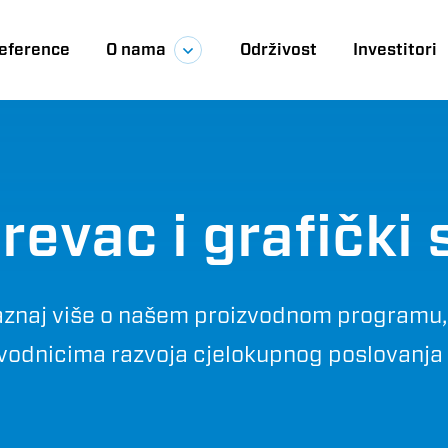
eference
O nama
Održivost
Investitori
ija
revac i grafički
znaj više o našem proizvodnom programu, i
redvodnicima razvoja cjelokupnog poslovan