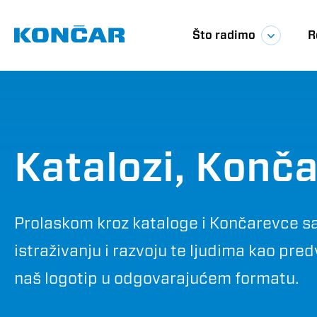
Skoči
Glavna
na
glavni
Što radimo
R
sadržaj
navigac
Katalozi, Konča
Prolaskom kroz kataloge i Končarevce sa
istraživanju i razvoju te ljudima kao p
naš logotip u odgovarajućem formatu.