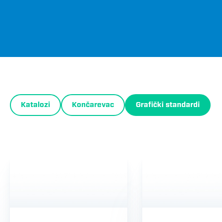
Media
Katalozi
Končarevac
Grafički standardi
menu