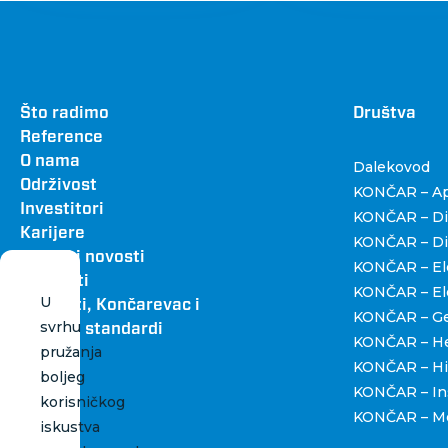
Footer
Što radimo
Dru
Društva
Reference
O nama
Dalekovod
Održivost
KONČAR – Apa
Investitori
KONČAR – Dig
Karijere
KONČAR – Dist
Vijesti i novosti
KONČAR – Ele
Kontakti
KONČAR – Ele
U
Katalozi, Končarevac i
KONČAR – Gen
svrhu
grafički standardi
KONČAR – H
pružanja
KONČAR – Hi
boljeg
KONČAR – Ins
korisničkog
KONČAR – Me
iskustva