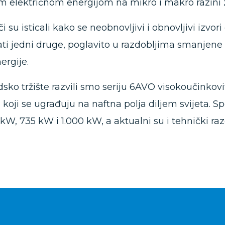
 električnom energijom na mikro i makro razini 
 su isticali kako se neobnovljivi i obnovljivi izvor
vati jedni druge, poglavito u razdobljima smanjene 
ergije.
sko tržište razvili smo seriju 6AVO visokoučinkov
 koji se ugrađuju na naftna polja diljem svijeta.
kW, 735 kW i 1.000 kW, a aktualni su i tehnički raz