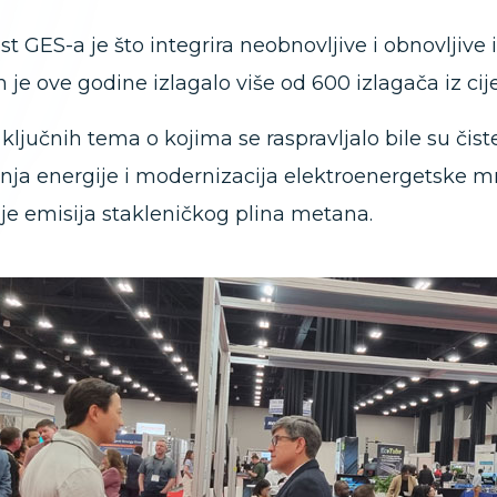
t GES-a je što integrira neobnovljive i obnovljive 
je ove godine izlagalo više od 600 izlagača iz cije
ključnih tema o kojima se raspravljalo bile su čist
nja energije i modernizacija elektroenergetske mr
e emisija stakleničkog plina metana.