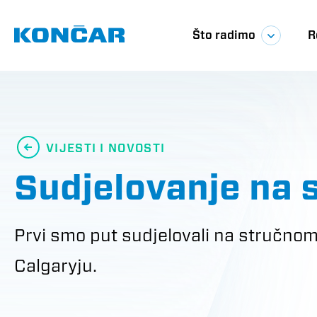
Skoči
Glavna
na
glavni
Što radimo
R
sadržaj
navigac
VIJESTI I NOVOSTI
Sudjelovanje na 
Prvi smo put sudjelovali na stručnom 
Calgaryju.