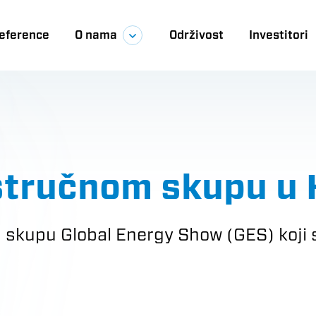
eference
O nama
Održivost
Investitori
ija
stručnom skupu u 
skupu Global Energy Show (GES) koji se