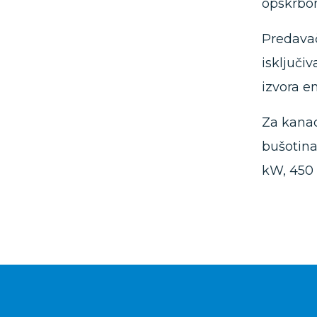
opskrbom
Predavači
isključi
izvora en
Za kanad
bušotina
kW, 450 