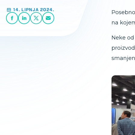
14. LIPNJA 2024.
Posebnos
na kojem 
Neke od 
proizvod
smanjenj