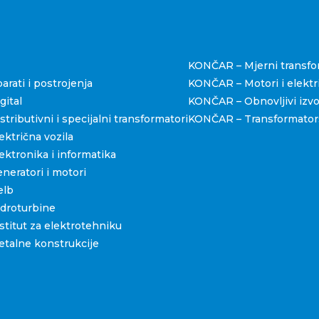
štva
KONČAR – Mjerni transfo
rati i postrojenja
KONČAR – Motori i elektri
ital
KONČAR – Obnovljivi izvo
ributivni i specijalni transformatori
KONČAR – Transformators
ktrična vozila
ktronika i informatika
eratori i motori
elb
droturbine
titut za elektrotehniku
talne konstrukcije