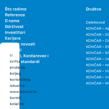
Footer
Što radimo
Dru
Društva
Reference
O nama
Dalekovod
Održivost
KONČAR – Apa
Investitori
KONČAR – Dig
Karijere
KONČAR – Dist
Vijesti i novosti
KONČAR – Ele
Kontakti
KONČAR – Ele
U
Katalozi, Končarevac i
KONČAR – Gen
svrhu
grafički standardi
KONČAR – H
pružanja
KONČAR – Hi
boljeg
KONČAR – Ins
korisničkog
KONČAR – Me
iskustva
www.koncar.hr
koristi
kolačiće