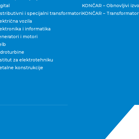
ital
KONČAR – Obnovljivi izvo
ributivni i specijalni transformatori
KONČAR – Transformators
ktrična vozila
ktronika i informatika
eratori i motori
elb
droturbine
titut za elektrotehniku
talne konstrukcije