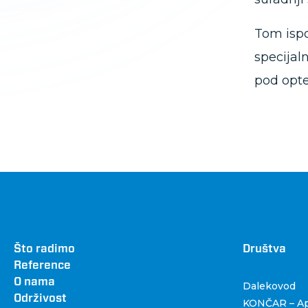
Tom ispo
specijal
pod opt
Footer
Što radimo
Dru
Društva
Reference
O nama
Dalekovod
Održivost
KONČAR – Apa