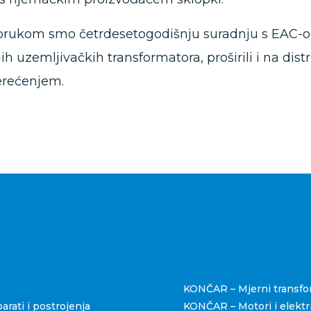
rukom smo četrdesetogodišnju suradnju s EAC-om,
nih uzemljivačkih transformatora, proširili i na di
erećenjem.
štva
KONČAR – Mjerni transfo
rati i postrojenja
KONČAR – Motori i elektri