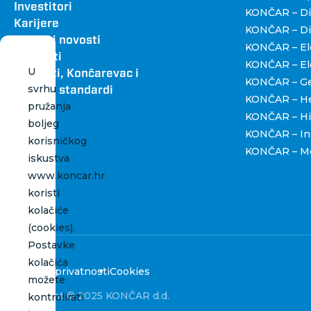
Investitori
KONČAR – Dig
Karijere
KONČAR – Dist
Vijesti i novosti
KONČAR – Ele
Kontakti
KONČAR – Ele
U
Katalozi, Končarevac i
KONČAR – Gen
svrhu
grafički standardi
KONČAR – H
pružanja
KONČAR – Hi
boljeg
KONČAR – Ins
korisničkog
KONČAR – Me
iskustva
www.koncar.hr
koristi
kolačiće
(cookies).
Postavke
kolačića
Politika privatnosti
Cookies
možete
Copyright © 2025 KONČAR d.d.
kontrolirati