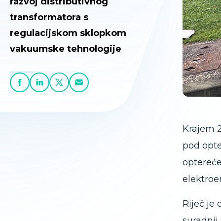
razvoj distributivnog
transformatora s
regulacijskom sklopkom
vakuumske tehnologije
Krajem 2
pod opte
optereće
elektroe
Riječ je
suradnji