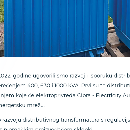
022. godine ugovorili smo razvoj i isporuku distr
rećenjem 400, 630 i 1000 kVA. Prvi su to distribu
njem koje će elektroprivreda Cipra - Electricity Aut
nergetsku mrežu.
 o razvoju distributivnog transformatora s regul
 s njemačkim proizvođačem sklopki.