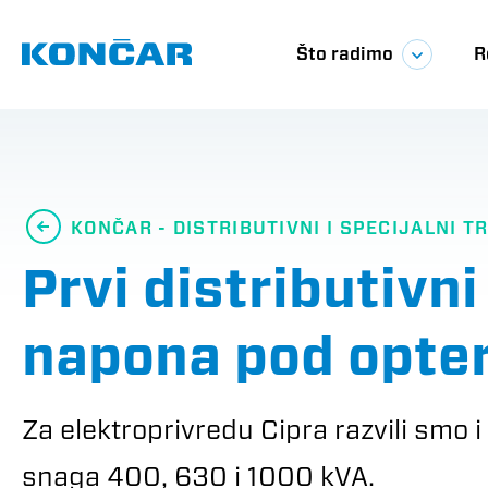
Skoči
Glavna
na
glavni
Što radimo
R
sadržaj
navigac
KONČAR - DISTRIBUTIVNI I SPECIJALNI 
Prvi distributivn
napona pod opte
Za elektroprivredu Cipra razvili smo 
snaga 400, 630 i 1000 kVA.