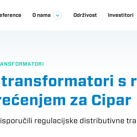
eference
O nama
Održivost
Investitori
ija
TRANSFORMATORI
i transformatori s
rećenjem za Cipar
i isporučili regulacijske distributivne 