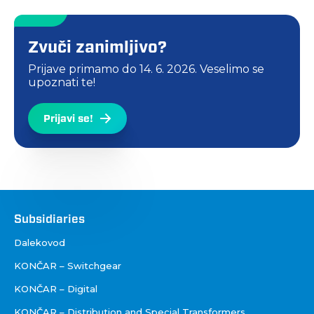
Zvuči zanimljivo?
Prijave primamo do
14. 6. 2026.
Veselimo se
upoznati te!
Prijavi se!
Društva
Subsidiaries
Dalekovod
KONČAR – Switchgear
KONČAR – Digital
KONČAR – Distribution and Special Transformers