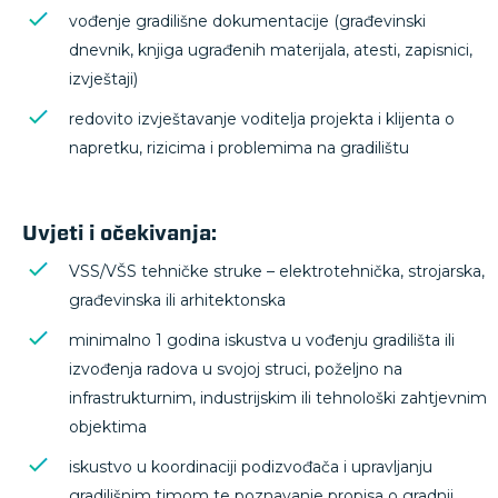
vođenje gradilišne dokumentacije (građevinski
dnevnik, knjiga ugrađenih materijala, atesti, zapisnici,
izvještaji)
redovito izvještavanje voditelja projekta i klijenta o
napretku, rizicima i problemima na gradilištu
Uvjeti i očekivanja:
VSS/VŠS tehničke struke – elektrotehnička, strojarska,
građevinska ili arhitektonska
minimalno 1 godina iskustva u vođenju gradilišta ili
izvođenja radova u svojoj struci, poželjno na
infrastrukturnim, industrijskim ili tehnološki zahtjevnim
objektima
iskustvo u koordinaciji podizvođača i upravljanju
gradilišnim timom te poznavanje propisa o gradnji,