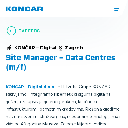
Skip
to
main
content
Glavna
navigacija
CAREERS
(mobile)
KONČAR – Digital
Zagreb
Site Manager – Data Centres
(m/f)
KONČAR - Digital d.o.o.
je IT tvrtka Grupe KONČAR.
Razvijamo i integriramo kibernetički sigurna digitalna
rješenja za upravljanje energetikom, kritičnom
infrastrukturom i pametnim gradovima. Rješenja gradimo
na znanstvenim istraživanjima, modernim tehnologijama i
više od 40 godina iskustva. Za naše klijente vodimo