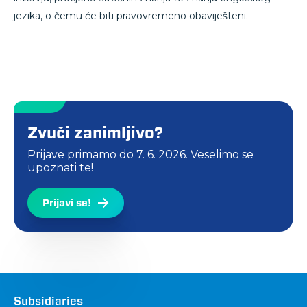
jezika, o čemu će biti pravovremeno obaviješteni.
Zvuči zanimljivo?
Prijave primamo do
7. 6. 2026.
Veselimo se
upoznati te!
Prijavi se!
Društva
Subsidiaries