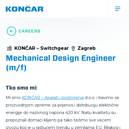
Skip
to
main
content
Glavna
navigacija
CAREERS
(mobile)
KONČAR – Switchgear
Zagreb
Mechanical Design Engineer
(m/f)
Tko smo mi:
Mi smo
KONČAR – Aparati i postrojenja
d.o.o. i bavimo se
proizvodnjom opreme za prijenos i distribuciju električne
energije do nazivnog napona 420 kV. Našu kvalitetu su
prepoznali domaći klijenti pa tako težimo sve većem
izvozu koji je u rastućem trendu u zemljama EU, Bliskog i