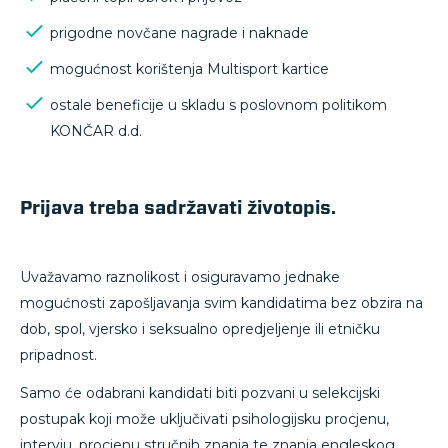
prigodne novčane nagrade i naknade
mogućnost korištenja Multisport kartice
ostale beneficije u skladu s poslovnom politikom
KONČAR d.d.
Prijava treba sadržavati životopis.
Uvažavamo raznolikost i osiguravamo jednake
mogućnosti zapošljavanja svim kandidatima bez obzira na
dob, spol, vjersko i seksualno opredjeljenje ili etničku
pripadnost.
Samo će odabrani kandidati biti pozvani u selekcijski
postupak koji može uključivati psihologijsku procjenu,
intervju, procjenu stručnih znanja te znanja engleskog